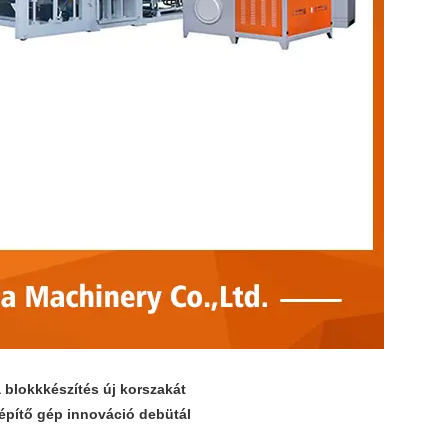
 blokkkészítés új korszakát
képítő gép innováció debütál