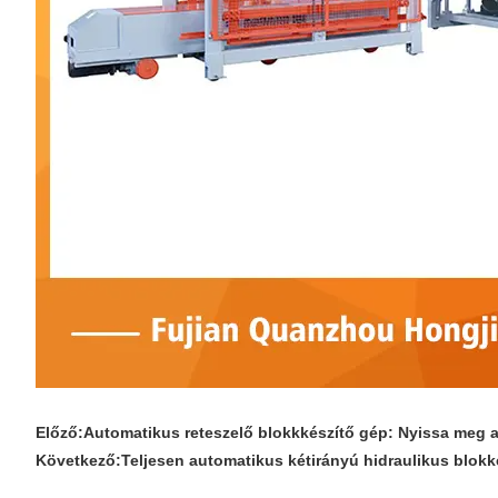
Előző:
Automatikus reteszelő blokkkészítő gép: Nyissa meg a
Következő:
Teljesen automatikus kétirányú hidraulikus blok