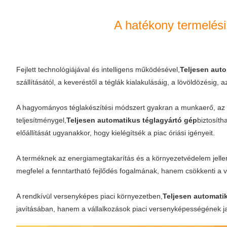
A hatékony termelési
Fejlett technológiájával és intelligens működésével,
Teljesen aut
szállításától, a keveréstől a téglák kialakulásáig, a lövöldözésig,
A hagyományos téglakészítési módszert gyakran a munkaerő, az i
teljesítménygel,
Teljesen automatikus téglagyártó gép
biztosíth
előállítását ugyanakkor, hogy kielégítsék a piac óriási igényeit.
A terméknek az energiamegtakarítás és a környezetvédelem jellem
megfelel a fenntartható fejlődés fogalmának, hanem csökkenti a vá
A rendkívül versenyképes piaci környezetben,
Teljesen automati
javításában, hanem a vállalkozások piaci versenyképességének javí