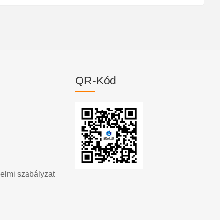
QR-Kód
p
elmi szabályzat