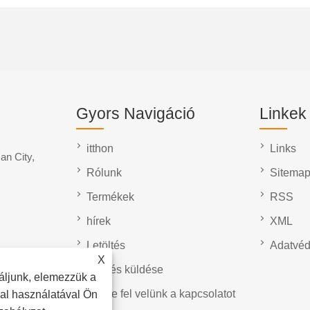
Gyors Navigáció
Linkek
itthon
Links
an City,
Rólunk
Sitema
Termékek
RSS
hírek
XML
Letöltés
Adatvéd
X
Kérdés küldése
áljunk, elemezzük a
Vegye fel velünk a kapcsolatot
dal használatával Ön