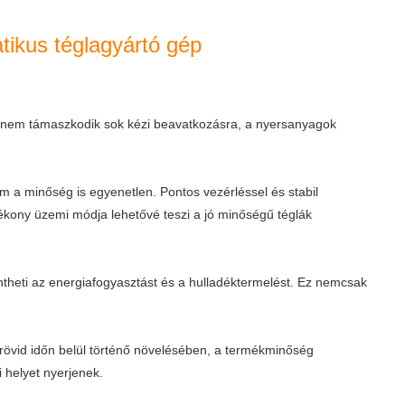
tikus téglagyártó gép
r nem támaszkodik sok kézi beavatkozásra, a nyersanyagok
 a minőség is egyenetlen. Pontos vezérléssel és stabil
ékony üzemi módja lehetővé teszi a jó minőségű téglák
ntheti az energiafogyasztást és a hulladéktermelést. Ez nemcsak
rövid időn belül történő növelésében, a termékminőség
 helyet nyerjenek.