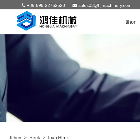
+86-595-22762528
sales03@hjmachinery.com
itthon
Itthon
>
Hírek
>
Ipari Hírek