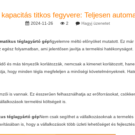
 kapacitás titkos fegyvere: Teljesen automa
2024-11-26
2
Hagyj üzenetet
omatikus téglagyártó gép
figyelemre méltó előnyöket mutatott. Ez má
 az egész folyamatban, ami jelentősen javítja a termelési hatékonyságot.
dő és más tényezők korlátozzák, nemcsak a kimenet korlátozott, hanem
atja, hogy minden tégla megfeleljen a minőségi követelményeknek. Hat
zői is vannak. Ez ésszerűen felhasználhatja az erőforrásokat, csökke
llalkozások termelési költségeit is.
kus téglagyártó gép
Nem csak segíthet a vállalkozásoknak a termelés 
tásában is, hogy a vállalkozások több üzleti lehetőséget és fejlesztési