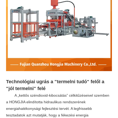
Technológiai ugrás a "termelni tudó" felől a
"jól termelni" felé
A „kettős széndioxid-kibocsátás” célkitűzéseivel szemben
a HONGJIA elindította hidraulikus rendszerének
energiahatékonysági fejlesztési tervét. A legfrissebb
tesztadatok azt mutatják, hogy a fékezési energia