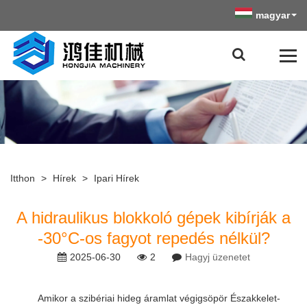
magyar
Itthon
>
Hírek
>
Ipari Hírek
A hidraulikus blokkoló gépek kibírják a
-30°C-os fagyot repedés nélkül?
2025-06-30
2
Hagyj üzenetet
Amikor a szibériai hideg áramlat végigsöpör Északkelet-