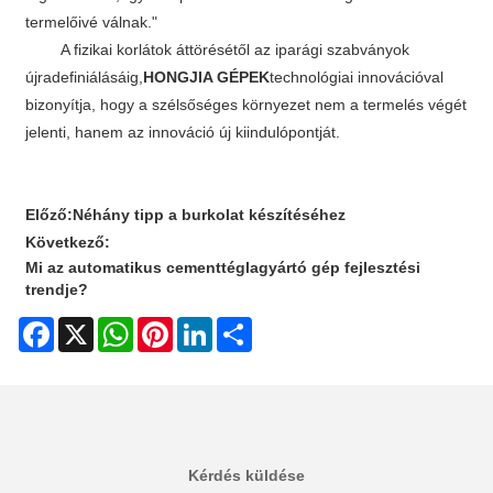
termelőivé válnak."
A fizikai korlátok áttörésétől az iparági szabványok
újradefiniálásáig,
HONGJIA GÉPEK
technológiai innovációval
bizonyítja, hogy a szélsőséges környezet nem a termelés végét
jelenti, hanem az innováció új kiindulópontját.
Előző:
Néhány tipp a burkolat készítéséhez
Következő:
Mi az automatikus cementtéglagyártó gép fejlesztési
trendje?
Facebook
X
WhatsApp
Pinterest
LinkedIn
Share
Kérdés küldése