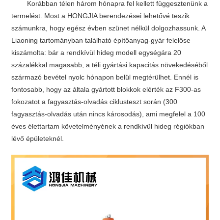
Korábban télen három hónapra fel kellett függesztenünk a
termelést. Most a HONGJIA berendezései lehetővé teszik
számunkra, hogy egész évben szünet nélkül dolgozhassunk. A
Liaoning tartományban található építőanyag-gyár felelőse
kiszámolta: bár a rendkívül hideg modell egységára 20
százalékkal magasabb, a téli gyártási kapacitás növekedéséből
származó bevétel nyolc hónapon belül megtérülhet. Ennél is
fontosabb, hogy az általa gyártott blokkok elérték az F300-as
fokozatot a fagyasztás-olvadás ciklusteszt során (300
fagyasztás-olvadás után nincs károsodás), ami megfelel a 100
éves élettartam követelményének a rendkívül hideg régiókban
lévő épületeknél.