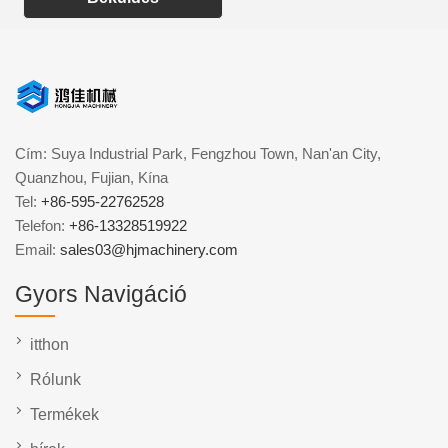
Cím: Suya Industrial Park, Fengzhou Town, Nan'an City,
Quanzhou, Fujian, Kína
Tel:
+86-595-22762528
Telefon:
+86-13328519922
Email:
sales03@hjmachinery.com
Gyors Navigáció
itthon
Rólunk
Termékek