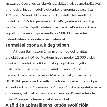
visszanyerésével és az olajkör kialakításának optimalizálásával
a rendkívül hideg modell blokkonkénti energiafogyasztása
18%-kal csökkent. Eközben az IoT modullal felszerelt IoT
modul 32 működési paraméter távfelügyeletére képes. Egy
belső-mongóliai ügyfél adatelemzés révén előre kicserélte a
kopott tömítéseket, így elkerülte az 500 000 jüan értékű
hidraulikahenger-leselejtezési balesetet.
Termelési csoda a hideg télben
A Hulun Buir-i szénbánya nyomornegyed felújítási
projektjében a HONGJIA extrém hideg modell 12 000 blokk
gyártási rekordot állított fel a hideg régiókban egyetlen nap
alatt. "A hidraulikaolaj megszilárdulása miatt -15°C-on a
hagyományos berendezések tönkremennek, miközben a
HONGJIA gépe akár közvetlenül a hóban is elkezdhet dolgozni.
A munkások mind "hómamutnak" hívják." Ezt a projektet a helyi
önkormányzat "Téli építési referenciaprojekt"-ként értékelte,
mivel 45 nappal a tervezett előtt készült el.
A zöld és az intelligens kettős evolúciója