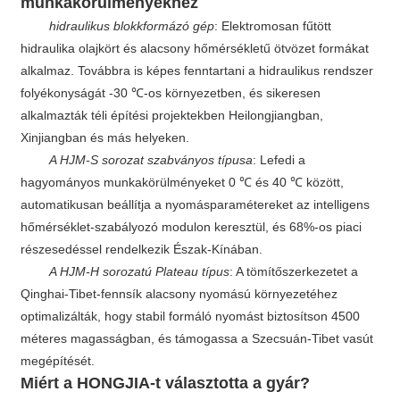
munkakörülményekhez
hidraulikus blokkformázó gép
: Elektromosan fűtött
hidraulika olajkört és alacsony hőmérsékletű ötvözet formákat
alkalmaz. Továbbra is képes fenntartani a hidraulikus rendszer
folyékonyságát -30 ℃-os környezetben, és sikeresen
alkalmazták téli építési projektekben Heilongjiangban,
Xinjiangban és más helyeken.
A HJM-S sorozat szabványos típusa
: Lefedi a
hagyományos munkakörülményeket 0 ℃ és 40 ℃ között,
automatikusan beállítja a nyomásparamétereket az intelligens
hőmérséklet-szabályozó modulon keresztül, és 68%-os piaci
részesedéssel rendelkezik Észak-Kínában.
A HJM-H sorozatú Plateau típus
: A tömítőszerkezetet a
Qinghai-Tibet-fennsík alacsony nyomású környezetéhez
optimalizálták, hogy stabil formáló nyomást biztosítson 4500
méteres magasságban, és támogassa a Szecsuán-Tibet vasút
megépítését.
Miért a HONGJIA-t választotta a gyár?