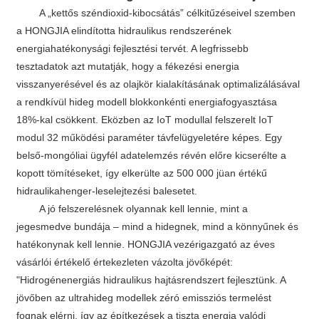
A „kettős széndioxid-kibocsátás” célkitűzéseivel szemben
a HONGJIA elindította hidraulikus rendszerének
energiahatékonysági fejlesztési tervét. A legfrissebb
tesztadatok azt mutatják, hogy a fékezési energia
visszanyerésével és az olajkör kialakításának optimalizálásával
a rendkívül hideg modell blokkonkénti energiafogyasztása
18%-kal csökkent. Eközben az IoT modullal felszerelt IoT
modul 32 működési paraméter távfelügyeletére képes. Egy
belső-mongóliai ügyfél adatelemzés révén előre kicserélte a
kopott tömítéseket, így elkerülte az 500 000 jüan értékű
hidraulikahenger-leselejtezési balesetet.
A jó felszerelésnek olyannak kell lennie, mint a
jegesmedve bundája – mind a hidegnek, mind a könnyűnek és
hatékonynak kell lennie. HONGJIA vezérigazgató az éves
vásárlói értékelő értekezleten vázolta jövőképét:
"Hidrogénenergiás hidraulikus hajtásrendszert fejlesztünk. A
jövőben az ultrahideg modellek zéró emissziós termelést
fognak elérni, így az építkezések a tiszta energia valódi