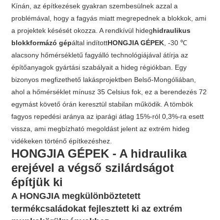
Kínán, az építkezések gyakran szembesülnek azzal a
problémával, hogy a fagyás miatt megrepednek a blokkok, ami
a projektek késését okozza. A rendkívül hideg
hidraulikus
blokkformázó gép
által indított
HONGJIA GÉPEK
, -30 ℃
alacsony hőmérsékletű fagyálló technológiájával átírja az
építőanyagok gyártási szabályait a hideg régiókban. Egy
bizonyos megfizethető lakásprojektben Belső-Mongóliában,
ahol a hőmérséklet mínusz 35 Celsius fok, ez a berendezés 72
egymást követő órán keresztül stabilan működik. A tömbök
fagyos repedési aránya az iparági átlag 15%-ról 0,3%-ra esett
vissza, ami megbízható megoldást jelent az extrém hideg
vidékeken történő építkezéshez.
HONGJIA GÉPEK - A hidraulika
erejével a végső szilárdságot
építjük ki
A HONGJIA megkülönböztetett
termékcsaládokat fejlesztett ki az extrém