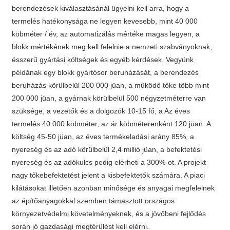
berendezések kiválasztásánál ügyelni kell arra, hogy a
termelés hatékonysága ne legyen kevesebb, mint 40 000
köbméter / év, az automatizálás mértéke magas legyen, a
blokk mértékének meg kell felelnie a nemzeti szabványoknak,
ésszerű gyártási költségek és egyéb kérdések. Vegyünk
példának egy blokk gyártósor beruházását, a berendezés
beruházás körülbelül 200 000 jüan, a működő tőke több mint
200 000 jüan, a gyárnak körülbelül 500 négyzetméterre van
szüksége, a vezetők és a dolgozók 10-15 fő, a Az éves
termelés 40 000 köbméter, az ár köbméterenként 120 jüan. A
költség 45-50 jüan, az éves termékeladási arány 85%, a
nyereség és az adó körülbelül 2,4 millió jüan, a befektetési
nyereség és az adókulcs pedig elérheti a 300%-ot. A projekt
nagy tőkebefektetést jelent a kisbefektetők számára. A piaci
kilátásokat illetően azonban minősége és anyagai megfelelnek
az építőanyagokkal szemben támasztott országos
környezetvédelmi követelményeknek, és a jövőbeni fejlődés
során jó gazdasági megtérülést kell elérni.