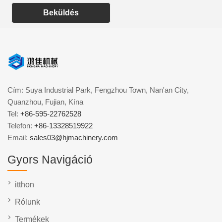
Beküldés
Cím: Suya Industrial Park, Fengzhou Town, Nan'an City,
Quanzhou, Fujian, Kína
Tel:
+86-595-22762528
Telefon:
+86-13328519922
Email:
sales03@hjmachinery.com
Gyors Navigáció
itthon
Rólunk
Termékek