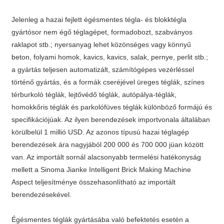
Jelenleg a hazai fejlett égésmentes tégla- és blokktégla
gyártósor nem égő téglagépet, formadobozt, szabványos
raklapot stb.; nyersanyag lehet közönséges vagy könnyű
beton, folyami homok, kavics, kavics, salak, pernye, perlit stb.;
a gyártás teljesen automatizált, számítógépes vezérléssel
történő gyártás, és a formák cseréjével üreges téglák, színes
térburkoló téglák, lejtővédő téglák, autópálya-téglák,
homokkőris téglák és parkolófüves téglák különböző formájú és
specifikációjúak. Az ilyen berendezések importvonala általában
körülbelül 1 millió USD. Az azonos típusú hazai téglagép
berendezések ára nagyjából 200 000 és 700 000 jüan között
van. Az importált sornál alacsonyabb termelési hatékonyság
mellett a Sinoma Jianke Intelligent Brick Making Machine
Aspect teljesítménye összehasonlítható az importált
berendezésekével.
Égésmentes téglák gyártásába való befektetés esetén a