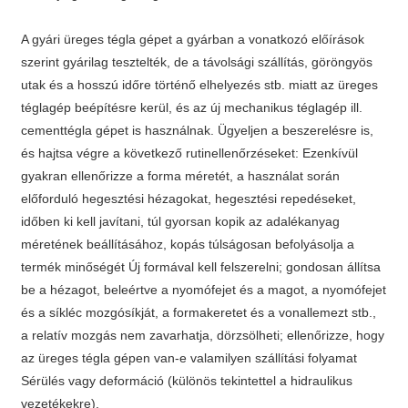
A gyári üreges tégla gépet a gyárban a vonatkozó előírások
szerint gyárilag tesztelték, de a távolsági szállítás, göröngyös
utak és a hosszú időre történő elhelyezés stb. miatt az üreges
téglagép beépítésre kerül, és az új mechanikus téglagép ill.
cementtégla gépet is használnak. Ügyeljen a beszerelésre is,
és hajtsa végre a következő rutinellenőrzéseket: Ezenkívül
gyakran ellenőrizze a forma méretét, a használat során
előforduló hegesztési hézagokat, hegesztési repedéseket,
időben ki kell javítani, túl gyorsan kopik az adalékanyag
méretének beállításához, kopás túlságosan befolyásolja a
termék minőségét Új formával kell felszerelni; gondosan állítsa
be a hézagot, beleértve a nyomófejet és a magot, a nyomófejet
és a síkléc mozgósíkját, a formakeretet és a vonallemezt stb.,
a relatív mozgás nem zavarhatja, dörzsölheti; ellenőrizze, hogy
az üreges tégla gépen van-e valamilyen szállítási folyamat
Sérülés vagy deformáció (különös tekintettel a hidraulikus
vezetékekre).