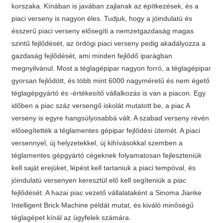
korszaka. Kínában is javában zajlanak az építkezések, és a
piaci verseny is nagyon éles. Tudjuk, hogy a jóindulatú és
ésszerű piaci verseny elősegíti a nemzetgazdaság magas
szintű fejlődését, az ördögi piaci verseny pedig akadályozza a
gazdaság fejlődését, ami minden fejlődő iparágban
megnyilvánul. Most a téglagépipar nagyon forró, a téglagépipar
gyorsan fejlődött, és több mint 6000 nagyméretű és nem égető
téglagépgyártó és -értékesítő vállalkozás is van a piacon. Egy
időben a piac száz versengő iskolát mutatott be, a piac A
verseny is egyre hangsúlyosabbá vált. A szabad verseny révén
elősegítették a téglamentes gépipar fejlődési ütemét. A piaci
versennyel, új helyzetekkel, új kihívásokkal szemben a
téglamentes gépgyártó cégeknek folyamatosan fejleszteniük
kell saját erejüket, lépést kell tartaniuk a piaci tempóval, és
jóindulatú versenyen keresztül elő kell segíteniük a piac
fejlődését. A hazai piac vezető vállalataként a Sinoma Jianke
Intelligent Brick Machine példát mutat, és kiváló minőségű
téglagépet kínál az ügyfelek számára.