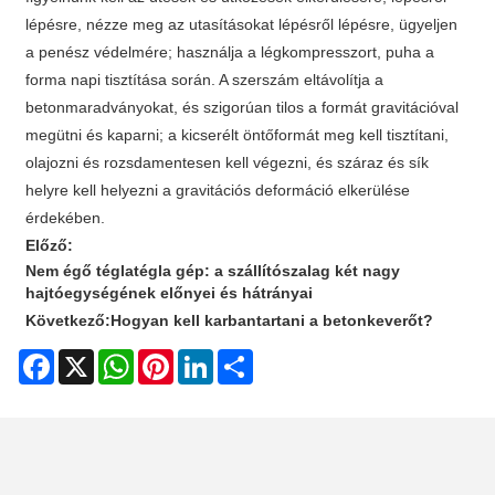
lépésre, nézze meg az utasításokat lépésről lépésre, ügyeljen
a penész védelmére; használja a légkompresszort, puha a
forma napi tisztítása során. A szerszám eltávolítja a
betonmaradványokat, és szigorúan tilos a formát gravitációval
megütni és kaparni; a kicserélt öntőformát meg kell tisztítani,
olajozni és rozsdamentesen kell végezni, és száraz és sík
helyre kell helyezni a gravitációs deformáció elkerülése
érdekében.
Előző:
Nem égő téglatégla gép: a szállítószalag két nagy
hajtóegységének előnyei és hátrányai
Következő:
Hogyan kell karbantartani a betonkeverőt?
Facebook
X
WhatsApp
Pinterest
LinkedIn
Share