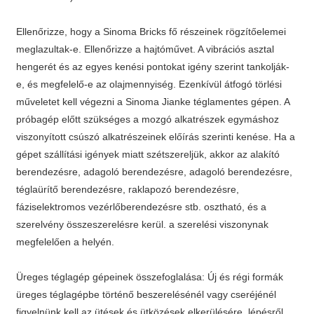
Ellenőrizze, hogy a Sinoma Bricks fő részeinek rögzítőelemei
meglazultak-e. Ellenőrizze a hajtóművet. A vibrációs asztal
hengerét és az egyes kenési pontokat igény szerint tankolják-
e, és megfelelő-e az olajmennyiség. Ezenkívül átfogó törlési
műveletet kell végezni a Sinoma Jianke téglamentes gépen. A
próbagép előtt szükséges a mozgó alkatrészek egymáshoz
viszonyított csúszó alkatrészeinek előírás szerinti kenése. Ha a
gépet szállítási igények miatt szétszereljük, akkor az alakító
berendezésre, adagoló berendezésre, adagoló berendezésre,
téglaürítő berendezésre, raklapozó berendezésre,
fáziselektromos vezérlőberendezésre stb. osztható, és a
szerelvény összeszerelésre kerül. a szerelési viszonynak
megfelelően a helyén.
Üreges téglagép gépeinek összefoglalása: Új és régi formák
üreges téglagépbe történő beszerelésénél vagy cseréjénél
figyelnünk kell az ütések és ütközések elkerülésére, lépésről