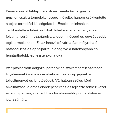
Bevezetése a
Raklap nélküli automata téglagyártó
gép
nemcsak a termelékenységet növelte, hanem csökkentette
a teljes termelési költségeket is. Emellett minimálisra
csökkentette a hibák és hibák lehetőségét a téglagyártási
folyamat során, hozzájárulva a jobb minőségű és egységesebb
téglatermékekhez. Ez az innováció várhatóan mélyreható
hatással lesz az építőiparra, elősegítve a hatékonyabb és
fenntarthatóbb építési gyakorlatokat.
Az építőiparban dolgozó iparágak és szakemberek szorosan
figyelemmel kísérik és értékelik ennek az új gépnek a
teljesítményét és lehetőségeit. Várhatóan széles körű
alkalmazása jelentős előrelépésekhez és fejlesztésekhez vezet
az építőiparban, virágzóbb és hatékonyabb jövőt alakítva az
ipar számára.