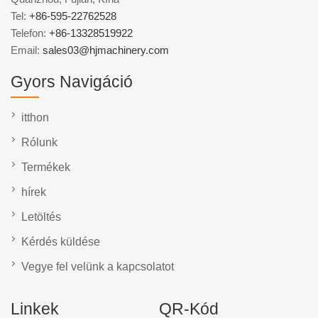
Tel:
+86-595-22762528
Telefon:
+86-13328519922
Email:
sales03@hjmachinery.com
Gyors Navigáció
itthon
Rólunk
Termékek
hírek
Letöltés
Kérdés küldése
Vegye fel velünk a kapcsolatot
Linkek
QR-Kód