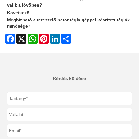
válik a jövőben?
Következő:
Megbízható a reteszelő betontégla géppel készített téglák
minősége?
Facebook
X
WhatsApp
Pinterest
LinkedIn
Share
Kérdés küldése