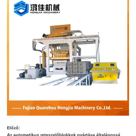
Előző:
Az automatikus reteszelőblokkok gyártása általánossá