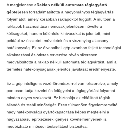
A megjelenése a
Raklap nélküli automata téglagyártó
gép
teljesen forradalmasította a hagyományos téglagyártási
folyamatot, amely korábban raklapoktól függött. A múltban a
raklapok hasznosítása nemcsak jelentősen növelte a
költségeket, hanem különféle kihívásokat is jelentett, mint
például az összetett műveletek és a viszonylag alacsony
hatékonyság. Ez az élvonalbeli gép azonban fejlett technológiai
alkalmazásai és ötletes tervezése révén sikeresen
megvalósította a raklap nélküli automata téglagyártást, ami a
termelés hatékonyságának jelentős javulását eredményezte.
Ez a gép intelligens vezérlőrendszerrel van felszerelve, amely
pontosan tudja kezelni és felügyelni a téglagyártási folyamat
minden egyes szakaszát. Ez biztosítja az előállított téglák
állandó és stabil minőségét. Ezen túlmenően figyelemreméltó,
nagy hatékonyságú gyártókapacitása képes megfelelni a
nagyszabású építkezések igényes követelményeinek is,
megbízható minőségi téglaellátást biztosítva.