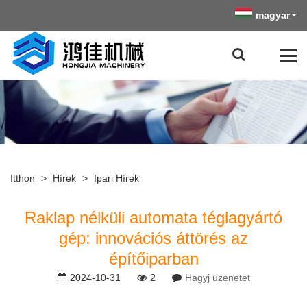
magyar
Itthon
>
Hírek
>
Ipari Hírek
Raklap nélküli automata téglagyártó
gép: innovációs áttörés az
építőiparban
2024-10-31
2
Hagyj üzenetet