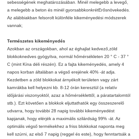
sebességének meghatározásában. Minél melegebb a levegő,
a melegebb a beton és minél gyorsabb
konkrét
Erősnövekedés.
Az alábbiakban felsorolt ​​különféle kikeményedési módszerek
vannak;
Természetes kikeményedés
Azokban az országokban, ahol az éghajlat kedvező,
zöld
blokkok
nedves gyógyítva, normál hőmérsékleten 20 ° C - 37 °
C (mint Kína déli részén). Ez a fajta kikeményedés, amely 4
napos korban általában a végső erejének 40% -át adja.
Kezdetben a zöld blokkokat árnyékolt területen vagy zárt
kamrákba kell helyezni kb. 8-12 órán keresztül (a relatív
időjárási viszonyoktól, azaz a hőmérséklettől, a páratartalomtól
stb.). Ezt követően a blokkok eljuttathatók egy összeszerelő
udvarra, hogy további 28 napig további kikeményedést
kapjanak, hogy elérjék a maximális szilárdság 99% -át. Az
optimális végső termékekhez a friss blokkokat naponta meg
kell szúrni, az első 7 napig (reggel és este), hogy fenntartsák a