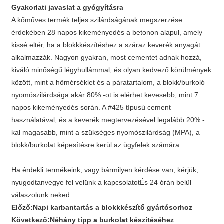
Gyakorlati javaslat a gyógyításra
A kőműves termék teljes szilárdságának megszerzése
érdekében 28 napos kikeményedés a betonon alapul, amely
kissé eltér, ha a blokkkészítéshez a száraz keverék anyagát
alkalmazzák. Nagyon gyakran, most cementet adnak hozzá,
kiváló minőségű légyhullámmal, és olyan kedvező körülmények
között, mint a hőmérséklet és a páratartalom, a blokk/burkoló
nyomószilárdsága akár 80% -ot is elérhet kevesebb, mint 7
napos kikeményedés során. A #425 típusú cement
használatával, és a keverék megtervezésével legalább 20% -
kal magasabb, mint a szükséges nyomószilárdság (MPA), a
blokk/burkolat képesítésre kerül az ügyfelek számára.
Ha érdekli termékeink, vagy bármilyen kérdése van, kérjük,
nyugodtan
vegye fel velünk a kapcsolatot
És 24 órán belül
válaszolunk neked.
Előző:
Napi karbantartás a blokkkészítő gyártósorhoz
Következő:
Néhány tipp a burkolat készítéséhez