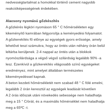
nedvességtartalmat a homokkal történő cement nagyobb
reakcióképességének érdekében.
Alacsony nyomású gőzkészítés
A gőzkérés légköri nyomáson 65 ° C hőmérsékleten egy
kikeményítő kamrában felgyorsítja a keményedési folyamatot.
A gőzkerekítés fő előnye az egységek gyors erőssége, amely
lehetővé teszi számukra, hogy az öntés után néhány órán belül
leltárba kerüljenek. 2-4 nappal az öntés után a blokkok
nyomószilárdsága a végső végső szilárdság legalább 90% -a
lesz. Ezenkívül a gőzkerekítés világosabb színű egységeket
eredményez, mint amelyet általában természetes
kikeményedéssel kapnak.
A beton kezdeti hőmérsékletét nem szabad 48 ° C fölé emelni,
legalább 2 órán keresztül az egységek leadását követően
A 2 órás időszak utáni növekedés sebessége nem haladhatja
meg a 15 ° C/órát, és a maximális hőmérséklet nem haladhatja
meg a 65ºC -t.