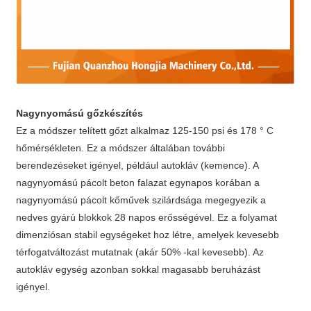
Nagynyomású gőzkészítés
Ez a módszer telített gőzt alkalmaz 125-150 psi és 178 ° C
hőmérsékleten. Ez a módszer általában további
berendezéseket igényel, például autokláv (kemence). A
nagynyomású pácolt beton falazat egynapos korában a
nagynyomású pácolt kőművek szilárdsága megegyezik a
nedves gyárú blokkok 28 napos erősségével. Ez a folyamat
dimenziósan stabil egységeket hoz létre, amelyek kevesebb
térfogatváltozást mutatnak (akár 50% -kal kevesebb). Az
autokláv egység azonban sokkal magasabb beruházást
igényel.