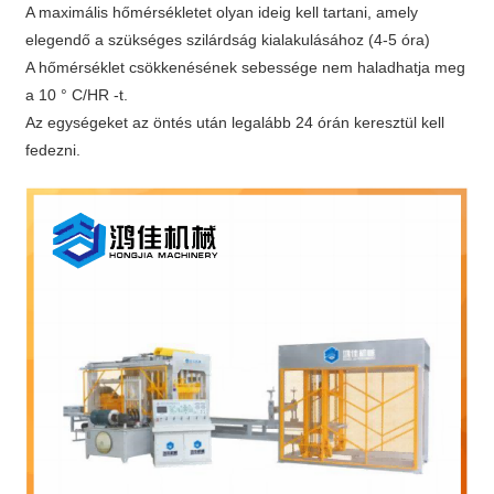
A maximális hőmérsékletet olyan ideig kell tartani, amely
elegendő a szükséges szilárdság kialakulásához (4-5 óra)
A hőmérséklet csökkenésének sebessége nem haladhatja meg
a 10 ° C/HR -t.
Az egységeket az öntés után legalább 24 órán keresztül kell
fedezni.