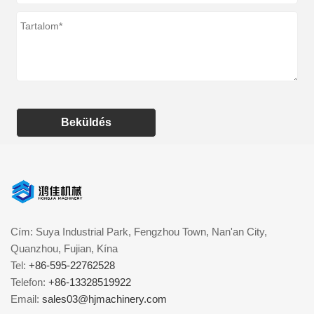
Beküldés
Cím: Suya Industrial Park, Fengzhou Town, Nan'an City,
Quanzhou, Fujian, Kína
Tel:
+86-595-22762528
Telefon:
+86-13328519922
Email:
sales03@hjmachinery.com