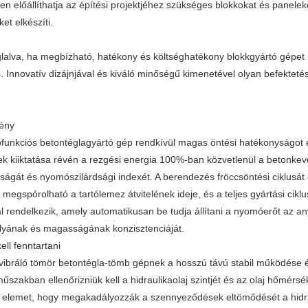
en előállíthatja az építési projektjéhez szükséges blokkokat és panele
et elkészíti.
lalva, ha megbízható, hatékony és költséghatékony blokkgyártó gépet k
. Innovatív dizájnjával és kiváló minőségű kimenetével olyan befekteté
mény
bfunkciós betontéglagyártó gép rendkívül magas öntési hatékonyságot 
k kiiktatása révén a rezgési energia 100%-ban közvetlenül a betonkev
ságát és nyomószilárdsági indexét. A berendezés fröccsöntési ciklusát 
gy megspórolható a tartólemez átvitelének ideje, és a teljes gyártási 
l rendelkezik, amely automatikusan be tudja állítani a nyomóerőt az any
úlyának és magasságának konzisztenciáját.
ll fenntartani
vibráló tömör betontégla-tömb gépnek a hosszú távú stabil működése é
szakban ellenőrizniük kell a hidraulikaolaj szintjét és az olaj hőmérsé
ő elemet, hogy megakadályozzák a szennyeződések eltömődését a hidra