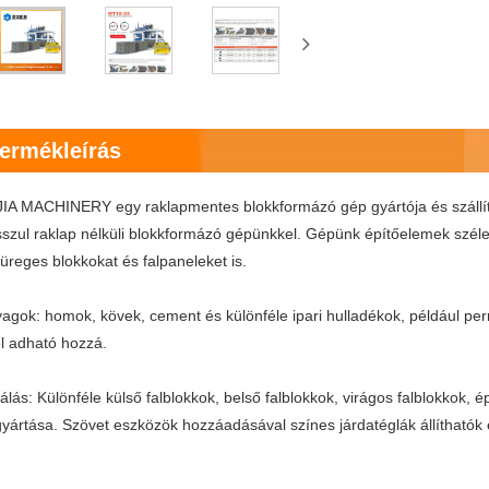
termékleírás
A MACHINERY egy raklapmentes blokkformázó gép gyártója és szállít
osszul raklap nélküli blokkformázó gépünkkel. Gépünk építőelemek széle
 üreges blokkokat és falpaneleket is.
agok: homok, kövek, cement és különféle ipari hulladékok, például pern
l adható hozzá.
lás: Különféle külső falblokkok, belső falblokkok, virágos falblokkok,
gyártása. Szövet eszközök hozzáadásával színes járdatéglák állíthatók 