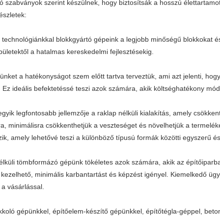
ó szabványok szerint készülnek, hogy biztosítsák a hosszú élettartamot
észletek:
 technológiánkkal blokkgyártó gépeink a legjobb minőségű blokkokat és p
pületektől a hatalmas kereskedelmi fejlesztésekig.
ünket a hatékonyságot szem előtt tartva terveztük, ami azt jelenti, h
. Ez ideális befektetéssé teszi azok számára, akik költséghatékony mód
yik legfontosabb jellemzője a raklap nélküli kialakítás, amely csökkenti
ra, minimálisra csökkenthetjük a veszteséget és növelhetjük a termelé
ik, amely lehetővé teszi a különböző típusú formák közötti egyszerű és
élküli tömbformázó gépünk tökéletes azok számára, akik az építőiparb
ezelhető, minimális karbantartást és képzést igényel. Kiemelkedő ügyfé
 a vásárlással.
kkoló gépünkkel, építőelem-készítő gépünkkel, építőtégla-géppel, bet