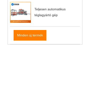
Teljesen automatikus
téglagyártó gép
Minden új termék