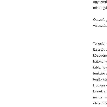
egyszerű
mindegyik
Összefog
választás
Teljesít
Ez a töb
közegéne
hatékony
tábla, í
funkcióva
téglák s
Hogyan ke
Ennek a 
minden mű
olajszűr