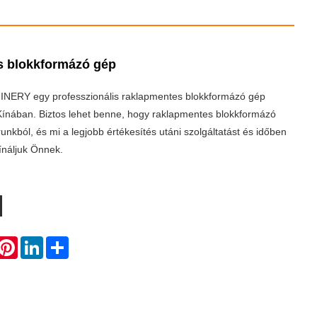
 blokkformázó gép
ERY egy professzionális raklapmentes blokkformázó gép
ó Kínában. Biztos lehet benne, hogy raklapmentes blokkformázó
unkból, és mi a legjobb értékesítés utáni szolgáltatást és időben
kínáljuk Önnek.
hatsApp
Pinterest
LinkedIn
Share