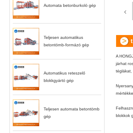
Automata betonburkoló gép
Teljesen automatikus
betontömb-formázó gép
A HONGJI
járhat r
téglákat,
Automatikus reteszelő
blokkgyártó gép
Nyersany
mértékke
Felhaszná
Teljesen automata betontömb
blokkok 
gép