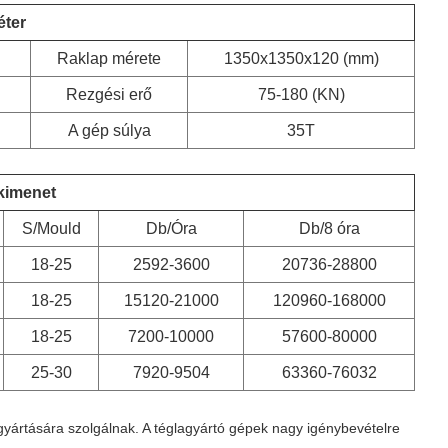
éter
Raklap mérete
1350x1350x120 (mm)
Rezgési erő
75-180 (KN)
A gép súlya
35T
 kimenet
S/Mould
Db/Óra
Db/8 óra
18-25
2592-3600
20736-28800
18-25
15120-21000
120960-168000
18-25
7200-10000
57600-80000
25-30
7920-9504
63360-76032
ártására szolgálnak. A téglagyártó gépek nagy igénybevételre