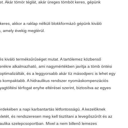
ket. Akár tömör téglát, akár üreges tömböt keres, gépünk
eres, akkor a raklap nélküli blokkformázó gépünk kiváló
s, amely évekig megtérül.
és kiváló terméksűrűséget mutat. A tartólemez közbenső
erékre alkalmazható, ami nagymértékben javítja a tömb öntési
optimalizálták, és a leggyorsabb akár tíz másodperc is lehet egy
ciklus kompaktabb. A hidraulikus rendszer nyomáskompenzációs
agtöltési térfogat enyhe eltérései szerint, biztosítva az egyes
rdekében a napi karbantartás létfontosságú. A kezelőknek
kletét, és rendszeresen meg kell tisztítani a levegőszűrőt és az
ulika szelepcsoportban. Mivel a nem billenő lemezes