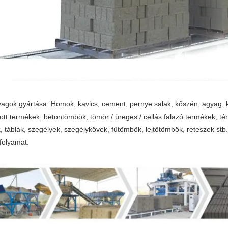
agok gyártása: Homok, kavics, cement, pernye salak, kőszén, agyag, ker
ott termékek: betontömbök, tömör / üreges / cellás falazó termékek, té
, táblák, szegélyek, szegélykövek, fűtömbök, lejtőtömbök, reteszek stb
folyamat: