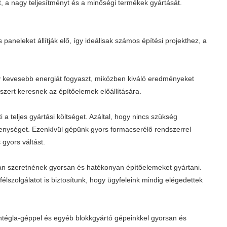
, a nagy teljesítményt és a minőségi termékek gyártását.
aneleket állítják elő, így ideálisak számos építési projekthez, a
ogy kevesebb energiát fogyaszt, miközben kiváló eredményeket
szert keresnek az építőelemek előállítására.
 a teljes gyártási költséget. Azáltal, hogy nincs szükség
kenységet. Ezenkívül gépünk gyors formacserélő rendszerrel
 gyors váltást.
an szeretnének gyorsan és hatékonyan építőelemeket gyártani.
lszolgálatot is biztosítunk, hogy ügyfeleink mindig elégedettek
ontégla-géppel és egyéb blokkgyártó gépeinkkel gyorsan és