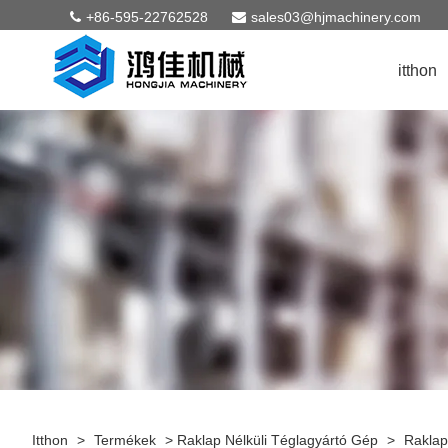
+86-595-22762528
sales03@hjmachinery.com
itthon
Itthon
>
Termékek
>
Raklap Nélküli Téglagyártó Gép
>
Raklap