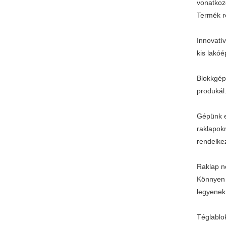
vonatkoz
Termék r
Innovatív
kis lakóé
Blokkgép
produkál
Gépünk eg
raklapok
rendelkez
Raklap n
Könnyen k
legyenek
Téglablo