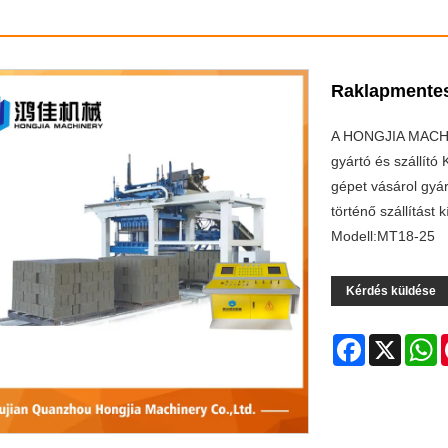
Raklapmentes
A HONGJIA MACHIN
gyártó és szállít
gépet vásárol gyár
történő szállítást 
Modell:MT18-25
Kérdés küldése
Facebook
X
W