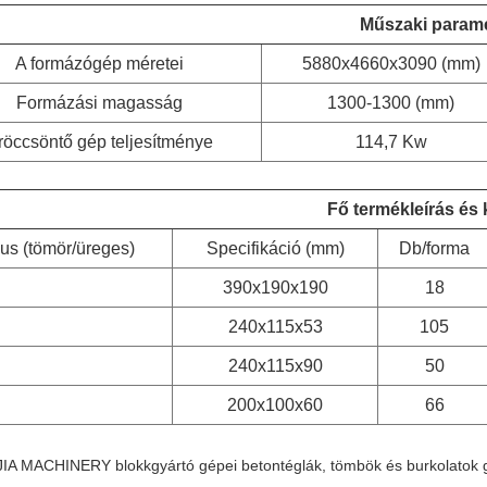
Műszaki param
A formázógép méretei
5880x4660x3090 (mm)
Formázási magasság
1300-1300 (mm)
röccsöntő gép teljesítménye
114,7 Kw
Fő termékleírás és
us (tömör/üreges)
Specifikáció (mm)
Db/forma
390x190x190
18
240x115x53
105
240x115x90
50
200x100x60
66
A MACHINERY blokkgyártó gépei betontéglák, tömbök és burkolatok gy