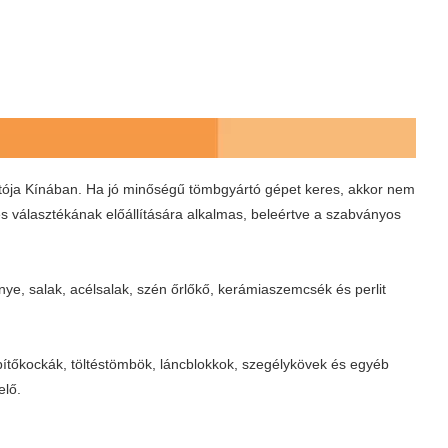
ója Kínában. Ha jó minőségű tömbgyártó gépet keres, akkor nem
s választékának előállítására alkalmas, beleértve a szabványos
ye, salak, acélsalak, szén őrlőkő, kerámiaszemcsék és perlit
 építőkockák, töltéstömbök, láncblokkok, szegélykövek és egyéb
elő.