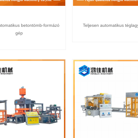
utomatikus betontömb-formázó
Teljesen automatikus téglag
gép