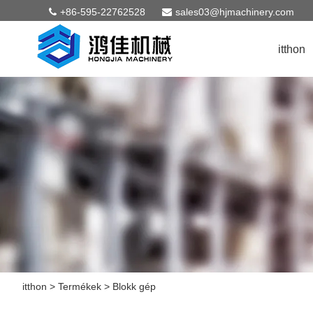
+86-595-22762528
sales03@hjmachinery.com
itthon
itthon
>
Termékek
>
Blokk gép