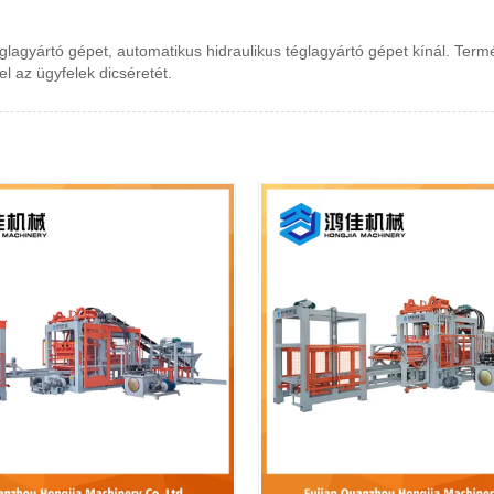
agyártó gépet, automatikus hidraulikus téglagyártó gépet kínál. Termék
l az ügyfelek dicséretét.