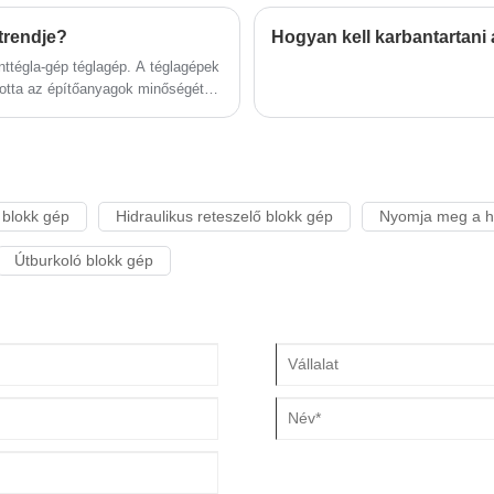
trendje?
Hogyan kell karbantartani
ttégla-gép téglagép. A téglagépek
otta az építőanyagok minőségét,
yagok növekvő
őnyei is teljes mértékben
 blokk gép
Hidraulikus reteszelő blokk gép
Nyomja meg a hi
Útburkoló blokk gép