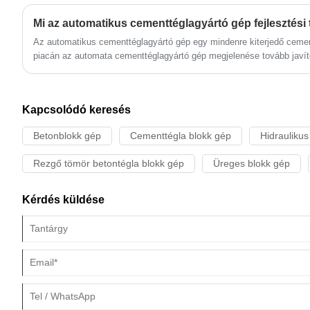
Mi az automatikus cementtéglagyártó gép fejlesztési 
Az automatikus cementtéglagyártó gép egy mindenre kiterjedő cemen
piacán az automata cementtéglagyártó gép megjelenése tovább javít
és hatékonyabbá és kényelmesebbé tette az építkezést. Az alapan
alkalmazhatóságával a cementtégla gépek gazdasági és társadalmi el
bebizonyosodtak.
Kapcsolódó keresés
Betonblokk gép
Cementtégla blokk gép
Hidraulikus
Rezgő tömör betontégla blokk gép
Üreges blokk gép
Kérdés küldése