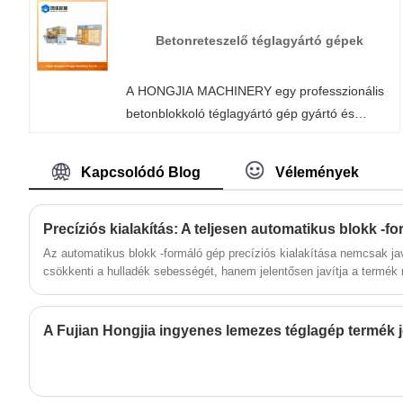
Termékeinkre gyári akciós árakat biztosítunk.
A HONGJIA MACHINERY teljesen automatikus
Betonreteszelő téglagyártó gépek
hidraulikus cementblokk-gyártó gépek gyártói
és beszállítói Kínában.
A HONGJIA MACHINERY egy professzionális
betonblokkoló téglagyártó gép gyártó és
szállító Kínában. Üdvözöljük gyárunk
nagykereskedelmi vagy testreszabott raklap
Kapcsolódó Blog
Vélemények
nélküli automata téglagyártó gépén bármikor.
Termékeinkre gyári akciós árakat biztosítunk.
A HONGJIA MACHINERY fali panelek gyártója
és szállítója Kínában.
Az automatikus blokk -formáló gép precíziós kialakítása nemcsak jav
csökkenti a hulladék sebességét, hanem jelentősen javítja a termék 
versenyképességét.
A Fujian Hongjia ingyenes lemezes téglagép termék j