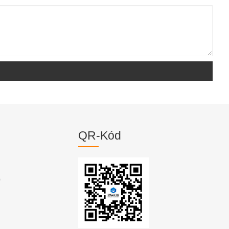
QR-Kód
p