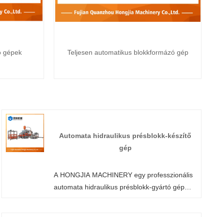
ó gépek
Teljesen automatikus blokkformázó gép
Automata hidraulikus présblokk-készítő
gép
A HONGJIA MACHINERY egy professzionális
automata hidraulikus présblokk-gyártó gép
gyártó és szállító Kínában. Ha érdekli az
Interlock téglagép termékek, kérjük, lépjen