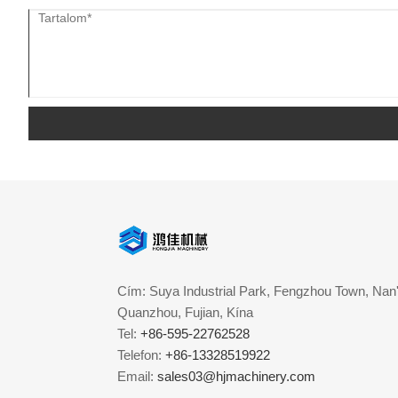
Cím: Suya Industrial Park, Fengzhou Town, Nan'
Quanzhou, Fujian, Kína
Tel:
+86-595-22762528
Telefon:
+86-13328519922
Email:
sales03@hjmachinery.com