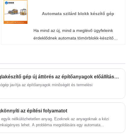
kapcsolatba velünk. Követjük a minőségi
megnyugodhat, hogy az ár a lelkiismeret,
Automata szilárd blokk készítő gép
elkötelezett szolgáltatás.
Ha mind az új, mind a meglévő ügyfeleink
érdeklődnek automata tömörblokk-készítő
gépünk iránt, kérjük, forduljon bizalommal a
Fujian Quanzhou Hongjia Machinery Co., Ltd.-
hez. Professzionális gyártóként segíthetünk
ügyfeleinknek a megfelelő konfiguráció
kiválasztásában a tényleges alkalmazási
Az automatikus cement téglakészítő gép új áttörés az építőanyagok előállításában?
igényeik alapján. Kérjük, küldje el nekünk
ógép javítja az építőanyagok minőségét és termelési
kérdéseit.
önnyíti az építési folyamatot
 az egyik nélkülözhetetlen anyag. Ezeknek az anyagoknak a kézi
nkaigényes lehet. A probléma megoldására egy automata