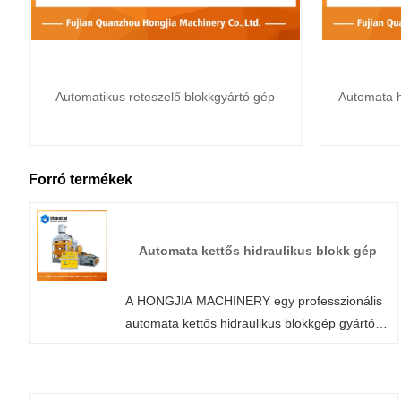
Automatikus reteszelő blokkgyártó gép
Automata h
Forró termékek
Automata kettős hidraulikus blokk gép
A HONGJIA MACHINERY egy professzionális
automata kettős hidraulikus blokkgép gyártó
és szállító Kínában. Üdvözöljük gyárunk
nagykereskedelmi vagy testreszabott
hidraulikus téglagyártó gépén bármikor.