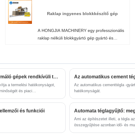
salak és építési hulladék nyersanyagként
történő felhasználásával a hidraulikus
Raklap ingyenes blokkkészítő gép
erőátvitel, a mechanikus vibráció és a PLC
intelligens vezérlés kombinációja révén a gép
A HONGJIA MACHINERY egy professzionális
automatikusan befejezi az adagolási,
raklap nélküli blokkgyártó gép gyártó és
tömörítési, bontási és téglagyártási
szállító Kínában. Professzionális raklap nélküli
folyamatokat.
blokkgyártó gépként biztos lehet benne, hogy
gyárunkból blokkgyártó gépet vásárol, és a
HONGJIA MACHINERY a legjobb értékesítés
utáni szolgáltatást és időben történő szállítást
Precíziós kialakítás: A teljesen automatikus blokk -formáló gépek rendkívüli teljesítménye
kínálja Önnek.
ítja a termelési hatékonyságot,
Az automatikus cementtégla -gyárt
minőségét és piaci
hatékonyságát.
ellemzői és funkciói
Automata téglagyűjtő: megk
Ami az építészetet illeti, a tégla
összegyűjtése azonban idő- és mu
téglagyűjtőt fejlesztettek ki.