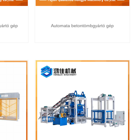
yártó gép
Automata betontömbgyártó gép