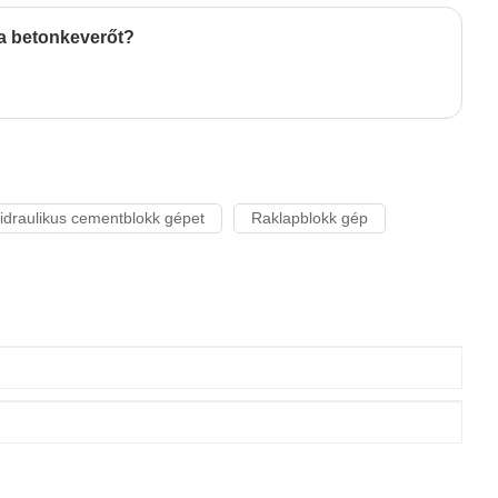
 a betonkeverőt?
draulikus cementblokk gépet
Raklapblokk gép