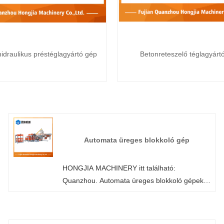
idraulikus préstéglagyártó gép
Betonreteszelő téglagyárt
Automata üreges blokkoló gép
HONGJIA MACHINERY itt található:
Quanzhou. Automata üreges blokkoló gépek
gyártására specializálódtunk. Testreszabhatjuk
a konfigurációt az ügyfél igényei szerint. Az
olyan anyagok, mint a homok, kavics, pernye,