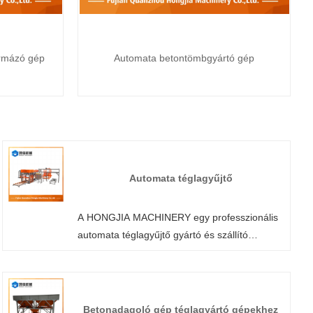
ormázó gép
Automata betontömbgyártó gép
Automata téglagyűjtő
A HONGJIA MACHINERY egy professzionális
automata téglagyűjtő gyártó és szállító
Kínában. Üdvözöljük gyárunk
nagykereskedelmi vagy testreszabott raklap
nélküli automata téglagyártó gépén bármikor.
Termékeinkre gyári akciós árakat biztosítunk.
Betonadagoló gép téglagyártó gépekhez