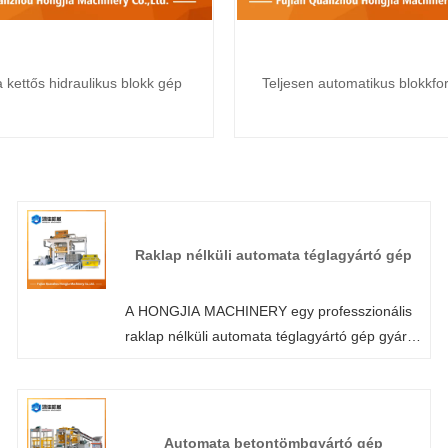
kettős hidraulikus blokk gép
Teljesen automatikus blokkf
Raklap nélküli automata téglagyártó gép
A HONGJIA MACHINERY egy professzionális
raklap nélküli automata téglagyártó gép gyártó
és szállító Kínában. Üdvözöljük gyárunk
nagykereskedelmi vagy testreszabott raklap
nélküli automata téglagyártó gépén bármikor.
Termékeinkre gyári akciós árakat biztosítunk.
Automata betontömbgyártó gép