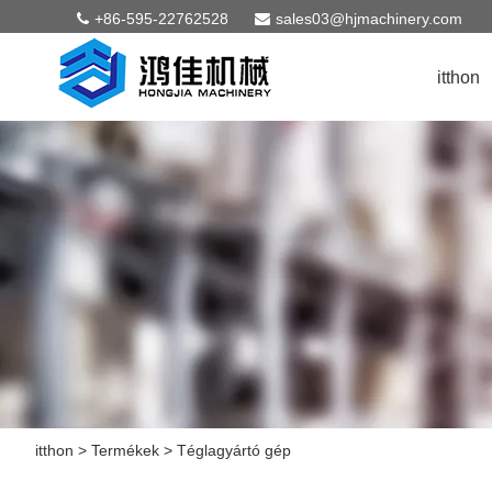
+86-595-22762528
sales03@hjmachinery.com
itthon
itthon
>
Termékek
>
Téglagyártó gép