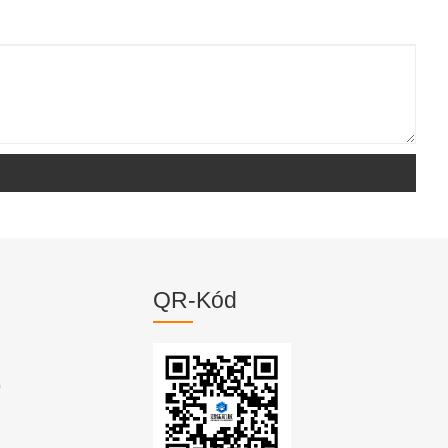
QR-Kód
p