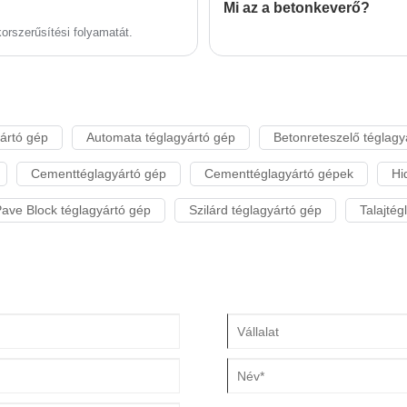
Mi az a betonkeverő?
orszerűsítési folyamatát.
ártó gép
Automata téglagyártó gép
Betonreteszelő téglagy
Cementtéglagyártó gép
Cementtéglagyártó gépek
Hi
ave Block téglagyártó gép
Szilárd téglagyártó gép
Talajtég