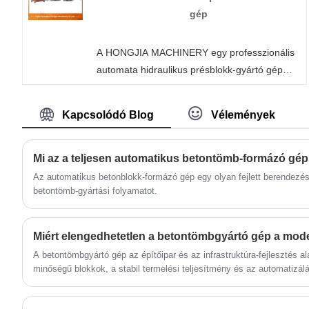
utáni szolgáltatást és időben történő szállítást
gép
kínálja Önnek.
A HONGJIA MACHINERY egy professzionális
automata hidraulikus présblokk-gyártó gép
gyártó és szállító Kínában. Ha érdekli az
Interlock téglagép termékek, kérjük, lépjen
Kapcsolódó Blog
Vélemények
kapcsolatba velünk. Követjük a minőségi
megnyugodhat, hogy az ár a lelkiismeret,
elkötelezett szolgáltatás.
Mi az a teljesen automatikus betontömb-formázó gé
Az automatikus betonblokk-formázó gép egy olyan fejlett berendezés
betontömb-gyártási folyamatot.
Miért elengedhetetlen a betontömbgyártó gép a mod
A betontömbgyártó gép az építőipar és az infrastruktúra-fejlesztés a
minőségű blokkok, a stabil termelési teljesítmény és az automatizálá
vállalat – köztük a Fujian Quanzhou Hongjia Machinery Co., Ltd. – fe
különféle projektigények kielégítésére.