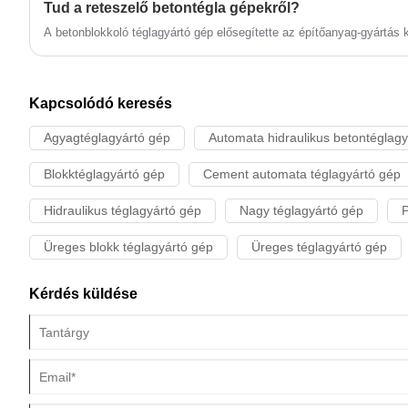
Tud a reteszelő betontégla gépekről?
A betonblokkoló téglagyártó gép elősegítette az építőanyag-gyártás k
Kapcsolódó keresés
Agyagtéglagyártó gép
Automata hidraulikus betontéglagy
Blokktéglagyártó gép
Cement automata téglagyártó gép
Hidraulikus téglagyártó gép
Nagy téglagyártó gép
P
Üreges blokk téglagyártó gép
Üreges téglagyártó gép
Kérdés küldése