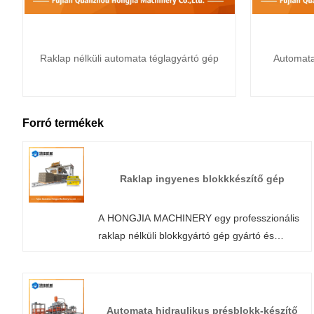
Raklap nélküli automata téglagyártó gép
Automata 
Forró termékek
Raklap ingyenes blokkkészítő gép
A HONGJIA MACHINERY egy professzionális
raklap nélküli blokkgyártó gép gyártó és
szállító Kínában. Professzionális raklap nélküli
blokkgyártó gépként biztos lehet benne, hogy
gyárunkból blokkgyártó gépet vásárol, és a
HONGJIA MACHINERY a legjobb értékesítés
Automata hidraulikus présblokk-készítő