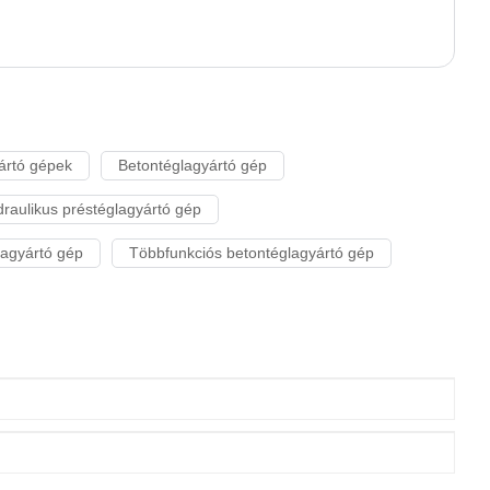
ártó gépek
Betontéglagyártó gép
draulikus préstéglagyártó gép
lagyártó gép
Többfunkciós betontéglagyártó gép