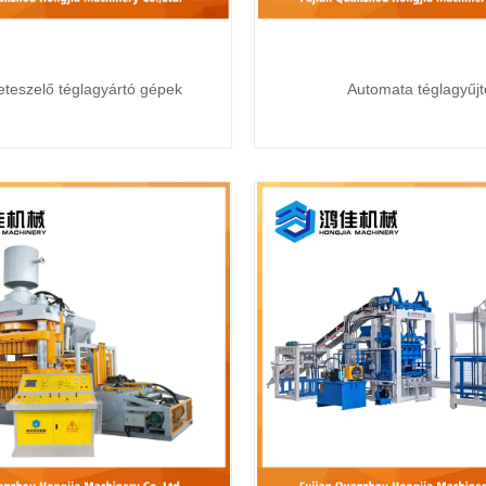
eteszelő téglagyártó gépek
Automata téglagyűjt