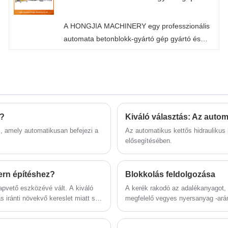
A HONGJIA MACHINERY fali panelek gyártója
és szállítója Kínában.
A HONGJIA MACHINERY egy professzionális
automata betonblokk-gyártó gép gyártó és
szállító Kínában. Biztos lehet benne, hogy
blokkgyártó gépet vásárol gyárunkból, és a
legjobb értékesítés utáni szolgáltatást és
időben történő szállítást kínáljuk Önnek.
p?
Kiváló választás: Az autom
, amely automatikusan befejezi a
Az automatikus kettős hidraulikus 
elősegítésében.
ern építéshez?
Blokkolás feldolgozása
lapvető eszközévé vált. A kiváló
A kerék rakodó az adalékanyagot, pé
s iránti növekvő kereslet miatt sok
megfelelő vegyes nyersanyag -arán
jlett megoldásokat kínál a
kerül.