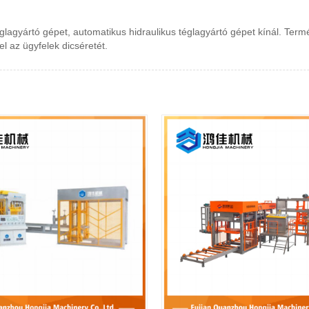
agyártó gépet, automatikus hidraulikus téglagyártó gépet kínál. Termék
l az ügyfelek dicséretét.