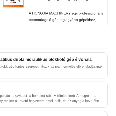
A HONGJIA MACHINERY fali panelek gyártója
és szállítója Kínában.
A HONGJIA MACHINERY egy professzionális
betonadagoló gép téglagyártó gépekhez,
gyártó és szállító Kínában. Üdvözöljük gyárunk
nagykereskedelmi vagy testreszabott raklap
nélküli automata téglagyártó gépén bármikor.
Termékeinkre gyári akciós árakat biztosítunk.
A HONGJIA MACHINERY fali panelek gyártója
és szállítója Kínában.
atikus dupla hidraulikus blokkoló gép élvonala
blokk gép fontos szerepet játszik az ipari termelés előrehaladásának
ldául a kavicsot, a homokot stb., A tételbe kerül A kiugró lift a
y mellett a keverő helyzetére emelkedik, és az anyag a keverőbe