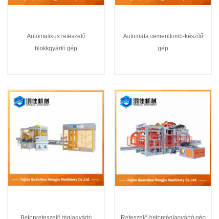
Automatikus reteszelő
Automata cementtömb-készítő
blokkgyártó gép
gép
Betonreteszelő téglagyártó
Reteszelő betontéglagyártó gép