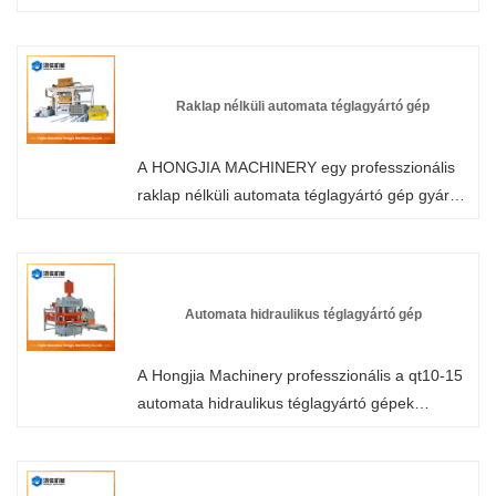
gépünk iránt, kérjük, forduljon bizalommal a
Fujian Quanzhou Hongjia Machinery Co., Ltd.-
hez. Professzionális gyártóként segíthetünk
ügyfeleinknek a megfelelő konfiguráció
Raklap nélküli automata téglagyártó gép
kiválasztásában a tényleges alkalmazási
igényeik alapján. Kérjük, küldje el nekünk
A HONGJIA MACHINERY egy professzionális
kérdéseit.
raklap nélküli automata téglagyártó gép gyártó
és szállító Kínában. Üdvözöljük gyárunk
nagykereskedelmi vagy testreszabott raklap
nélküli automata téglagyártó gépén bármikor.
Termékeinkre gyári akciós árakat biztosítunk. A
Automata hidraulikus téglagyártó gép
HONGJIA MACHINERY fali panelek gyártója és
szállítója Kínában.
A Hongjia Machinery professzionális a qt10-15
automata hidraulikus téglagyártó gépek
gyártásában és kínálatában, mint Kína egyik
vezető gyártója és szállítója. Üdvözöljük, hogy
megvásárolja a Kínában gyártott alacsony árú