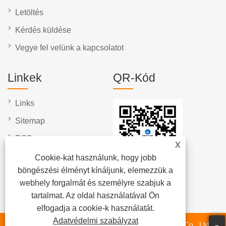
Letöltés
Kérdés küldése
Vegye fel velünk a kapcsolatot
Linkek
QR-Kód
Links
Sitemap
RSS
X
XML
Cookie-kat használunk, hogy jobb
böngészési élményt kínáljunk, elemezzük a
Adatvédelmi szabályzat
webhely forgalmát és személyre szabjuk a
tartalmat. Az oldal használatával Ön
elfogadja a cookie-k használatát.
Adatvédelmi szabályzat
Copyright © 2024 Fujian Quanzhou Hongjia Machinery Co., Ltd.