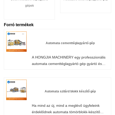
gépek
Forró termékek
Automata cementtéglagyártó gép
A HONGJIA MACHINERY egy professzionális
automata cementtéglagyártó gép gyártó és
szállító Kínában. Üdvözöljük gyárunk
nagykereskedelmi vagy testreszabott raklap
nélküli automata téglagyártó gépén bármikor.
Termékeinkre gyári akciós árakat biztosítunk. A
Automata szilárd blokk készítő gép
HONGJIA MACHINERY fali panelek gyártója és
szállítója Kínában.
Ha mind az új, mind a meglévő ügyfeleink
érdeklődnek automata tömörblokk-készítő