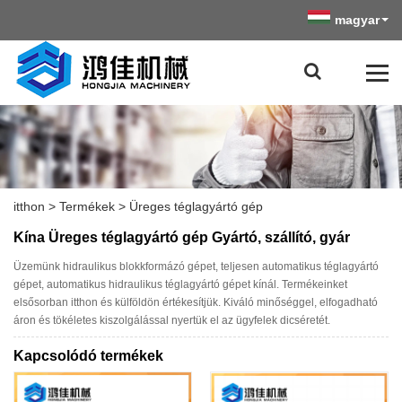
magyar
itthon
>
Termékek
>
Üreges téglagyártó gép
Kína Üreges téglagyártó gép Gyártó, szállító, gyár
Üzemünk hidraulikus blokkformázó gépet, teljesen automatikus téglagyártó
gépet, automatikus hidraulikus téglagyártó gépet kínál. Termékeinket
elsősorban itthon és külföldön értékesítjük. Kiváló minőséggel, elfogadható
áron és tökéletes kiszolgálással nyertük el az ügyfelek dicséretét.
Kapcsolódó termékek