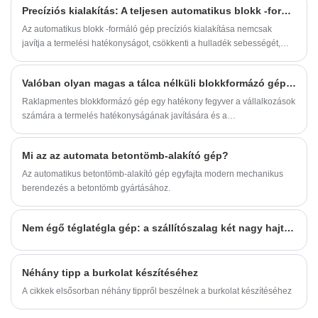
Precíziós kialakítás: A teljesen automatikus blokk -formáló gépek rendkívüli teljesítménye
intelligens vezérlés kombinációja révén a gép
Az automatikus blokk -formáló gép precíziós kialakítása nemcsak
automatikusan befejezi az adagolási,
javítja a termelési hatékonyságot, csökkenti a hulladék sebességét,
tömörítési, bontási és téglagyártási
hanem jelentősen javítja a termék minőségét és piaci
folyamatokat.
versenyképességét.
Valóban olyan magas a tálca nélküli blokkformázó gép hatékonysága?
Raklapmentes blokkformázó gép egy hatékony fegyver a vállalkozások
számára a termelés hatékonyságának javítására és a
versenyképesség fokozására.
Mi az az automata betontömb-alakító gép?
Az automatikus betontömb-alakító gép egyfajta modern mechanikus
berendezés a betontömb gyártásához.
Nem égő téglatégla gép: a szállítószalag két nagy hajtóegységének előnyei és hátrányai
Néhány tipp a burkolat készítéséhez
A cikkek elsősorban néhány tippről beszélnek a burkolat készítéséhez