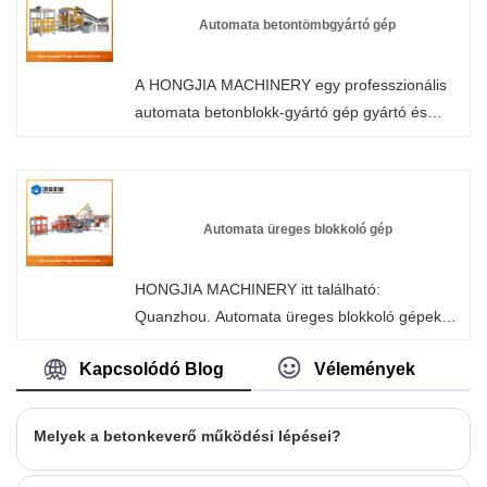
és olcsó termékeket gyárunkból. A legjobb
Automata betontömbgyártó gép
szolgáltatást és gyors szállítást kínáljuk Önnek.
A HONGJIA MACHINERY egy professzionális
automata betonblokk-gyártó gép gyártó és
szállító Kínában. Biztos lehet benne, hogy
blokkgyártó gépet vásárol gyárunkból, és a
legjobb értékesítés utáni szolgáltatást és
időben történő szállítást kínáljuk Önnek.
Automata üreges blokkoló gép
HONGJIA MACHINERY itt található:
Quanzhou. Automata üreges blokkoló gépek
gyártására specializálódtunk. Testreszabhatjuk
Kapcsolódó Blog
Vélemények
a konfigurációt az ügyfél igényei szerint. Az
olyan anyagok, mint a homok, kavics, pernye,
salak és építési hulladék nyersanyagként
Melyek a betonkeverő működési lépései?
történő felhasználásával a hidraulikus
erőátvitel, a mechanikus vibráció és a PLC