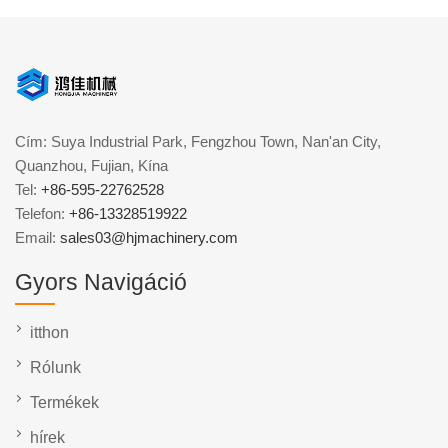
Cím: Suya Industrial Park, Fengzhou Town, Nan'an City,
Quanzhou, Fujian, Kína
Tel:
+86-595-22762528
Telefon:
+86-13328519922
Email:
sales03@hjmachinery.com
Gyors Navigáció
itthon
Rólunk
Termékek
hírek