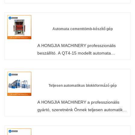
szállító Kínában. Üdvözöljük gyárunk
nagykereskedelmi vagy testreszabott raklap
nélküli automata téglagyártó gépén bármikor.
Termékeinkre gyári akciós árakat biztosítunk. A
Automata cementtömb-készítő gép
HONGJIA MACHINERY fali panelek gyártója és
szállítója Kínában.
A HONGJIA MACHINERY professzionális
beszállító. A QT4-15 modellt automata
cementblokk-készítő géphez szabtuk, amely
különféle formákkal felszerelhető, és különféle
formájú és specifikációjú blokkokat tud
előállítani. Üdvözöljük érdeklődni.
Teljesen automatikus blokkformázó gép
A HONGJIA MACHINERY a professzionális
gyártó, szeretnénk Önnek teljesen automatikus
blokkformázó gépet (testreszabott megnövelt
verzió) kínálni, és a legjobb értékesítés utáni
szolgáltatást és időben történő szállítást