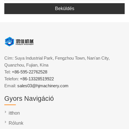
Beküldés
Cím: Suya Industrial Park, Fengzhou Town, Nan'an City,
Quanzhou, Fujian, Kína
Tel:
+86-595-22762528
Telefon:
+86-13328519922
Email:
sales03@hjmachinery.com
Gyors Navigáció
itthon
Rólunk