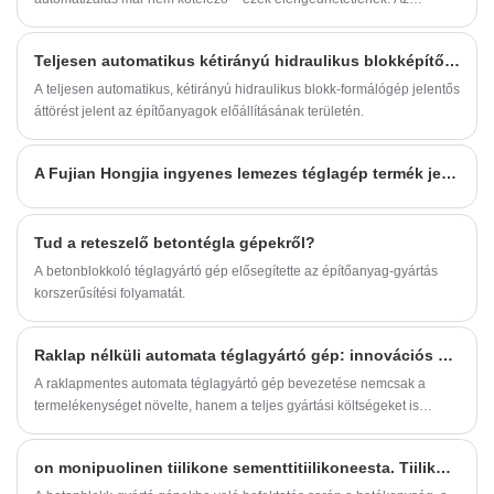
Automatic Brick Collector kulcsfontosságú berendezéssé vált a
téglagyárak számára, amelyek célja a termelés növelése, a
Teljesen automatikus kétirányú hidraulikus blokképítő gép innováció debütál
munkaerőköltségek csökkentése és a termelés minőségének
stabilizálása. Ez a cikk ismerteti annak funkcióit, jellemzőit, előnyeit és
A teljesen automatikus, kétirányú hidraulikus blokk-formálógép jelentős
a legfontosabb műszaki jellemzőket. Ezenkívül egyértelmű
áttörést jelent az építőanyagok előállításának területén.
összehasonlítást biztosít a kézi és az automatikus gyűjtés között,
professzionális paramétertáblázatokat és egy GYIK részt, amely segít a
A Fujian Hongjia ingyenes lemezes téglagép termék jellemzői és funkciói
vásárlóknak a termék gyakorlati szempontból történő megértésében.
Tud a reteszelő betontégla gépekről?
A betonblokkoló téglagyártó gép elősegítette az építőanyag-gyártás
korszerűsítési folyamatát.
Raklap nélküli automata téglagyártó gép: innovációs áttörés az építőiparban
A raklapmentes automata téglagyártó gép bevezetése nemcsak a
termelékenységet növelte, hanem a teljes gyártási költségeket is
csökkentette.
on monipuolinen tiilikone sementtitiilikoneesta. Tiilikonemarkkinoilla automaattisen sementtitiilien valmistuskoneen ilmestyminen on parantanut rakennusmateriaalien laatua entisestään ja tehnyt rakentamisesta tehokkaampaa ja kätevämpää. Raaka-aineiden käyttökelpoisuuden lisääntyessä sementtitiilikoneiden taloudelliset ja sosiaaliset hyödyt ovat myös täysin todistettu.