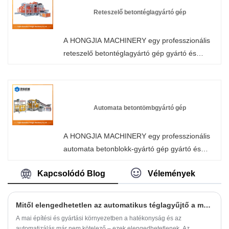
kínáljuk Önnek.
Reteszelő betontéglagyártó gép
A HONGJIA MACHINERY egy professzionális
reteszelő betontéglagyártó gép gyártó és
szállító Kínában. Biztos lehet benne, hogy
gyárunkból vásárol reteszelő téglagépet, és mi
a legjobb értékesítés utáni szolgáltatást és
időben történő szállítást kínáljuk Önnek.
Automata betontömbgyártó gép
A HONGJIA MACHINERY egy professzionális
automata betonblokk-gyártó gép gyártó és
szállító Kínában. Biztos lehet benne, hogy
Kapcsolódó Blog
Vélemények
blokkgyártó gépet vásárol gyárunkból, és a
legjobb értékesítés utáni szolgáltatást és
időben történő szállítást kínáljuk Önnek.
Mitől elengedhetetlen az automatikus téglagyűjtő a modern téglagyártáshoz?
A mai építési és gyártási környezetben a hatékonyság és az
automatizálás már nem kötelező – ezek elengedhetetlenek. Az