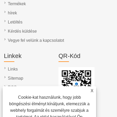
Termékek
hírek
Letöltés
Kérdés küldése
Vegye fel velünk a kapcsolatot
Linkek
QR-Kód
Links
Sitemap
RSS
X
XML
Cookie-kat használunk, hogy jobb
böngészési élményt kínáljunk, elemezzük a
Adatvédelmi szabályzat
webhely forgalmát és személyre szabjuk a
tartalmat. Az oldal használatával Ön