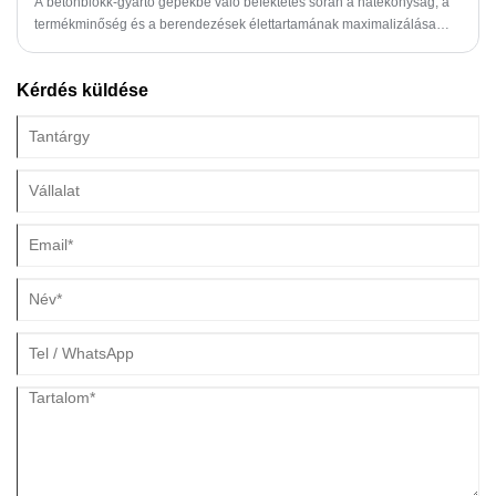
A betonblokk-gyártó gépekbe való befektetés során a hatékonyság, a
termékminőség és a berendezések élettartamának maximalizálása
érdekében döntő fontosságú az üzemi környezeti feltételek megértése.
Kérdés küldése