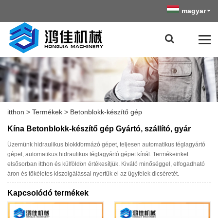
magyar
itthon
>
Termékek
>
Betonblokk-készítő gép
Kína Betonblokk-készítő gép Gyártó, szállító, gyár
Üzemünk hidraulikus blokkformázó gépet, teljesen automatikus téglagyártó
gépet, automatikus hidraulikus téglagyártó gépet kínál. Termékeinket
elsősorban itthon és külföldön értékesítjük. Kiváló minőséggel, elfogadható
áron és tökéletes kiszolgálással nyertük el az ügyfelek dicséretét.
Kapcsolódó termékek