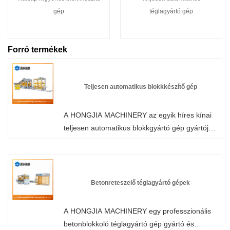
gép
téglagyártó gép
Forró termékek
Teljesen automatikus blokkkészítő gép
A HONGJIA MACHINERY az egyik híres kínai
teljesen automatikus blokkgyártó gép gyártója
és szállítója. Üzemünk betontömbgyártó gépek
gyártására specializálódott. Üdvözöljük, hogy
vásároljon téglagyártó gépet a HONGJIA
MACHINERY-től. Az ügyfelek minden kérésére
Betonreteszelő téglagyártó gépek
24 órán belül válaszolunk.
A HONGJIA MACHINERY egy professzionális
betonblokkoló téglagyártó gép gyártó és